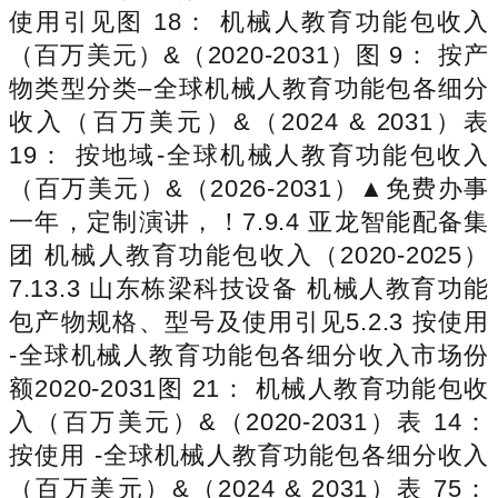
使用引见图 18： 机械人教育功能包收入
（百万美元）&（2020-2031）图 9： 按产
物类型分类–全球机械人教育功能包各细分
收入（百万美元）&（2024 & 2031）表
19： 按地域-全球机械人教育功能包收入
（百万美元）&（2026-2031）▲免费办事
一年，定制演讲，！7.9.4 亚龙智能配备集
团 机械人教育功能包收入（2020-2025）
7.13.3 山东栋梁科技设备 机械人教育功能
包产物规格、型号及使用引见5.2.3 按使用
-全球机械人教育功能包各细分收入市场份
额2020-2031图 21： 机械人教育功能包收
入（百万美元）&（2020-2031）表 14：
按使用 -全球机械人教育功能包各细分收入
（百万美元）&（2024 & 2031）表 75：