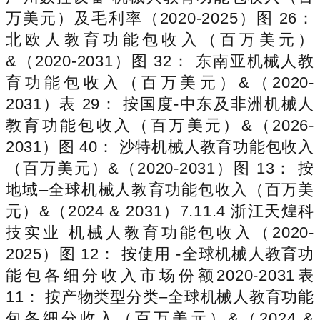
万美元）及毛利率（2020-2025）图 26：
北欧人教育功能包收入（百万美元）
&（2020-2031）图 32： 东南亚机械人教
育功能包收入（百万美元）&（2020-
2031）表 29： 按国度-中东及非洲机械人
教育功能包收入（百万美元）&（2026-
2031）图 40： 沙特机械人教育功能包收入
（百万美元）&（2020-2031）图 13： 按
地域–全球机械人教育功能包收入（百万美
元）&（2024 & 2031）7.11.4 浙江天煌科
技实业 机械人教育功能包收入（2020-
2025）图 12： 按使用 -全球机械人教育功
能包各细分收入市场份额2020-2031表
11： 按产物类型分类–全球机械人教育功能
包各细分收入（百万美元）&（2024 &