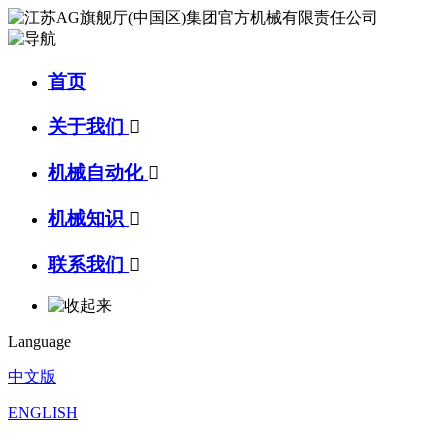
首页
关于我们

机械自动化

机械知识

联系我们

Language
中文版
ENGLISH