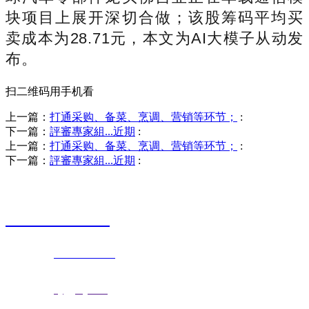
块项目上展开深切合做；该股筹码平均买
卖成本为28.71元，本文为AI大模子从动发
布。
扫二维码用手机看
上一篇：
打通采购、备菜、烹调、营销等环节；
:
下一篇：
評審專家組...近期
:
上一篇：
打通采购、备菜、烹调、营销等环节；
:
下一篇：
評審專家組...近期
:
销售热线
0523-87590811
联系电话：
0523-87590811
传真号码：0523-87686463
邮箱地址：
nj@jsnj.com